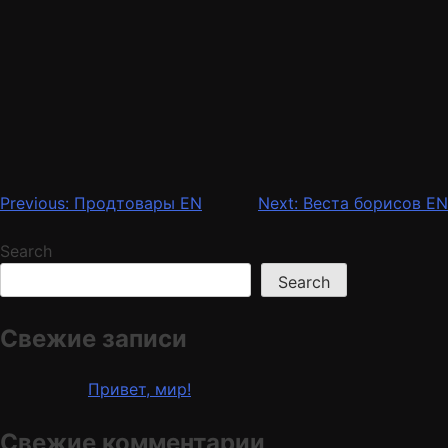
Post
Previous:
Продтовары EN
Next:
Веста борисов EN
navigation
Search
Search
Свежие записи
Contact us
Привет, мир!
Свежие комментарии