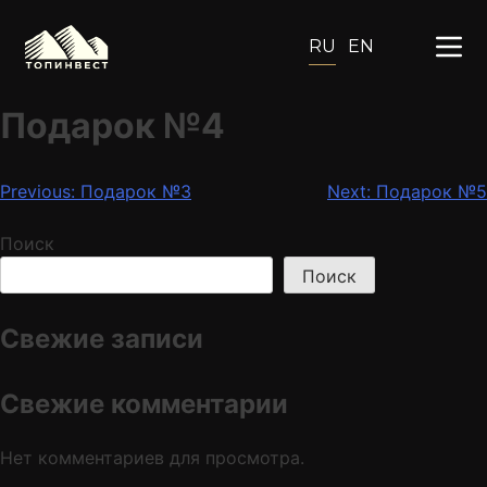
RU
EN
Подарок №4
Навигация
Previous:
Подарок №3
Next:
Подарок №5
по
Поиск
записям
Поиск
Свежие записи
Свежие комментарии
Нет комментариев для просмотра.